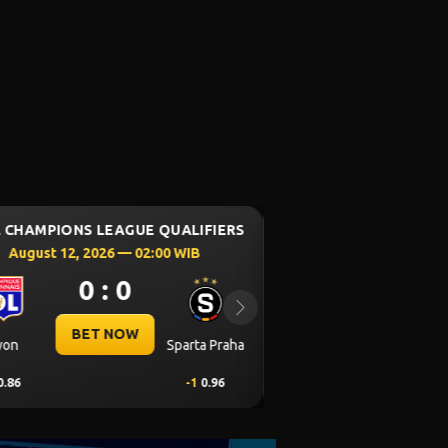
A CHAMPIONS LEAGUE QUALIFIERS
August 11, 2026 — 22:59 WIB
0 : 0
Next
BET NOW
Union Saint-
 Glimt
Gilloise
5
0.88
-0.75
0.94