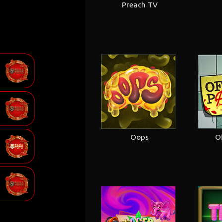
Preach TV
Oops
O