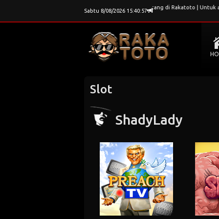
Selamat datang di Rakatoto | Untuk akses pa
Sabtu 8/08/2026 15:40:58
HO
Slot
ShadyLady