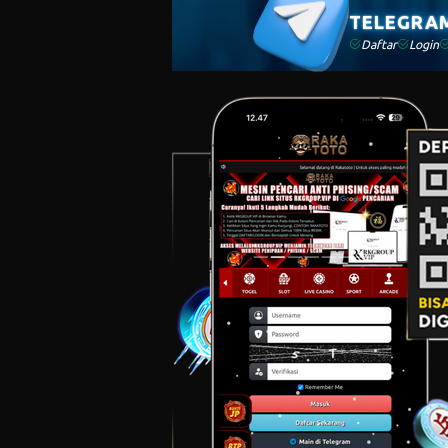
TELEGRA
Daftar
Login