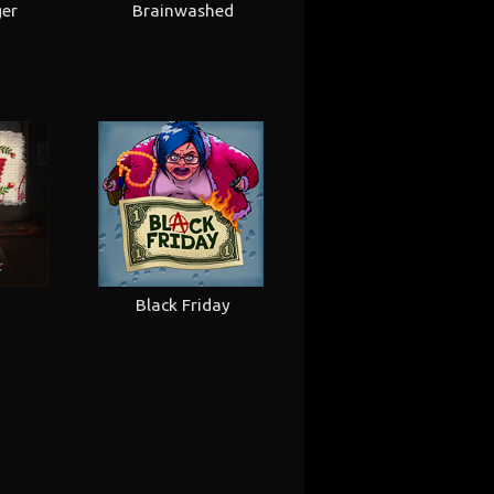
ger
Brainwashed
Black Friday