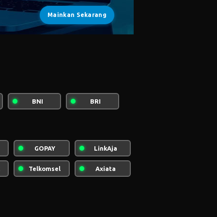
Mainkan Sekarang
BNI
BRI
GOPAY
LinkAja
Telkomsel
Axiata