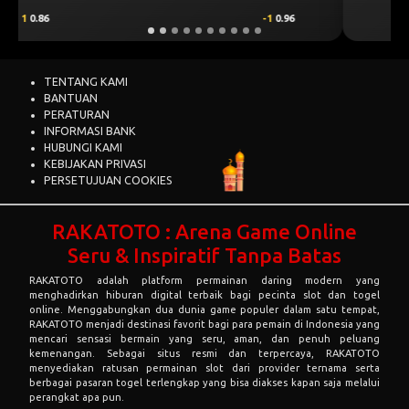
0.5
0.83
-0.5
0.99
TENTANG KAMI
BANTUAN
PERATURAN
INFORMASI BANK
HUBUNGI KAMI
KEBIJAKAN PRIVASI
PERSETUJUAN COOKIES
RAKATOTO : Arena Game Online
Seru & Inspiratif Tanpa Batas
RAKATOTO
adalah platform permainan daring modern yang
menghadirkan hiburan digital terbaik bagi pecinta slot dan togel
online. Menggabungkan dua dunia game populer dalam satu tempat,
RAKATOTO menjadi destinasi favorit bagi para pemain di Indonesia yang
mencari sensasi bermain yang seru, aman, dan penuh peluang
kemenangan. Sebagai situs resmi dan terpercaya, RAKATOTO
menyediakan ratusan permainan slot dari provider ternama serta
berbagai pasaran togel terlengkap yang bisa diakses kapan saja melalui
perangkat apa pun.