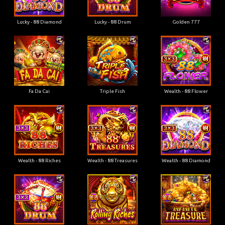
Lucky - 88 Diamond
Lucky - 88 Drum
Golden 777
Fa Da Cai
Triple Fish
Wealth - 88 Flower
Wealth - 88 Riches
Wealth - 88 Treasures
Wealth - 88 Diamond