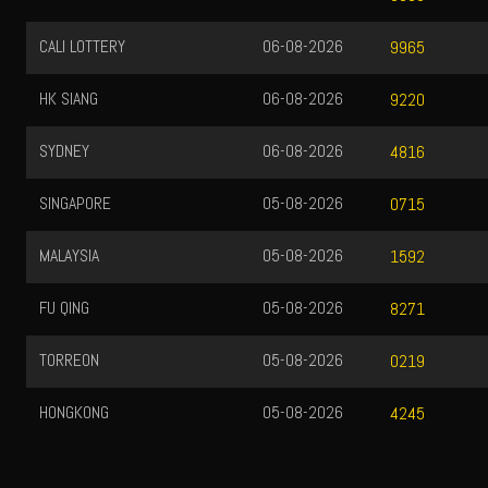
CALI LOTTERY
06-08-2026
9965
HK SIANG
06-08-2026
9220
SYDNEY
06-08-2026
4816
SINGAPORE
05-08-2026
0715
MALAYSIA
05-08-2026
1592
FU QING
05-08-2026
8271
TORREON
05-08-2026
0219
HONGKONG
05-08-2026
4245