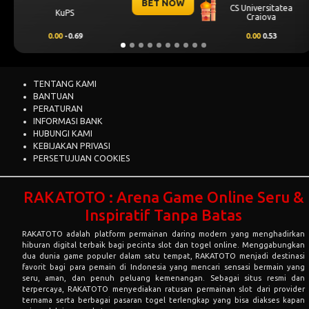
OW
BET NOW
CS Universitatea
Red Bull Salzburg
Craiova
0.00
0.53
0.75
0.60
TENTANG KAMI
BANTUAN
PERATURAN
INFORMASI BANK
HUBUNGI KAMI
KEBIJAKAN PRIVASI
PERSETUJUAN COOKIES
RAKATOTO : Arena Game Online Seru &
Inspiratif Tanpa Batas
RAKATOTO
adalah platform permainan daring modern yang menghadirkan
hiburan digital terbaik bagi pecinta slot dan togel online. Menggabungkan
dua dunia game populer dalam satu tempat, RAKATOTO menjadi destinasi
favorit bagi para pemain di Indonesia yang mencari sensasi bermain yang
seru, aman, dan penuh peluang kemenangan. Sebagai situs resmi dan
terpercaya, RAKATOTO menyediakan ratusan permainan slot dari provider
ternama serta berbagai pasaran togel terlengkap yang bisa diakses kapan