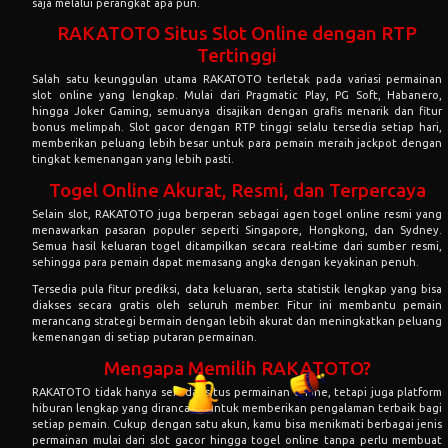
saja melalui perangkat apa pun.
RAKATOTO Situs Slot Online dengan RTP
Tertinggi
Salah satu keunggulan utama
RAKATOTO
terletak pada variasi permainan
slot online yang lengkap. Mulai dari Pragmatic Play, PG Soft, Habanero,
hingga Joker Gaming, semuanya disajikan dengan grafis menarik dan fitur
bonus melimpah. Slot gacor dengan RTP tinggi selalu tersedia setiap hari,
memberikan peluang lebih besar untuk para pemain meraih jackpot dengan
tingkat kemenangan yang lebih pasti.
Togel Online Akurat, Resmi, dan Terpercaya
Selain slot, RAKATOTO juga berperan sebagai agen togel online resmi yang
menawarkan pasaran populer seperti Singapore, Hongkong, dan Sydney.
Semua hasil keluaran togel ditampilkan secara real-time dari sumber resmi,
sehingga para pemain dapat memasang angka dengan keyakinan penuh.
Tersedia pula fitur prediksi, data keluaran, serta statistik lengkap yang bisa
diakses secara gratis oleh seluruh member. Fitur ini membantu pemain
merancang strategi bermain dengan lebih akurat dan meningkatkan peluang
kemenangan di setiap putaran permainan.
Mengapa Memilih RAKATOTO?
RAKATOTO tidak hanya sekadar situs permainan online, tetapi juga platform
hiburan lengkap yang dirancang untuk memberikan pengalaman terbaik bagi
setiap pemain. Cukup dengan satu akun, kamu bisa menikmati berbagai jenis
permainan mulai dari slot gacor hingga togel online tanpa perlu membuat