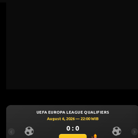
E QUALIFIERS
UEFA EUROPA LEAGUE
 22:00 WIB
August 7, 2026 — 0
0 : 0
Previous
Ne