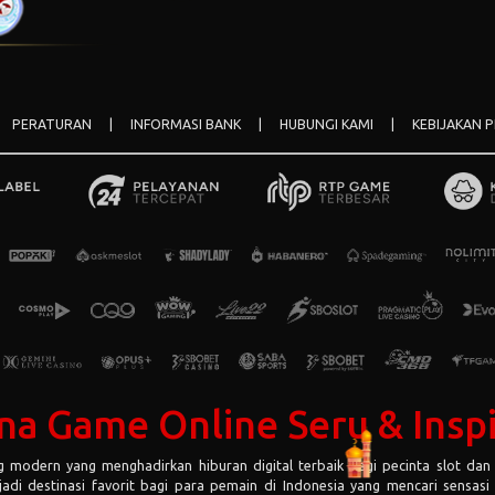
Inca
Ramesses Relics
Winds of We
PERATURAN
|
INFORMASI BANK
|
HUBUNGI KAMI
|
KEBIJAKAN P
ire Temple
World of Emoji
Carnaval Do
 Game Online Seru & Inspi
 modern yang menghadirkan hiburan digital terbaik bagi pecinta slot da
e of Fortune
Hawaii Vacay
Christmas 
i destinasi favorit bagi para pemain di Indonesia yang mencari sensasi