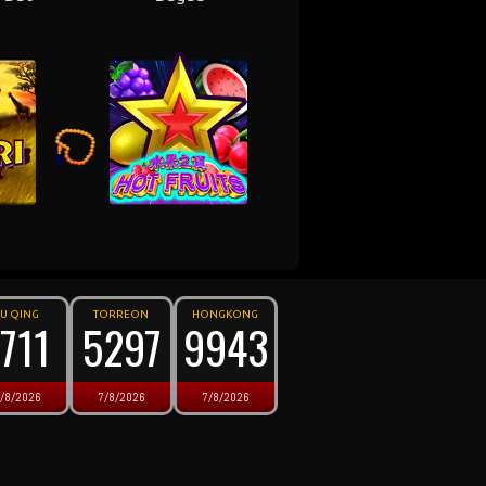
at
Hot Fruits
FU QING
TORREON
HONGKONG
1711
5297
9943
/8/2026
7/8/2026
7/8/2026
ess
Maya Ways