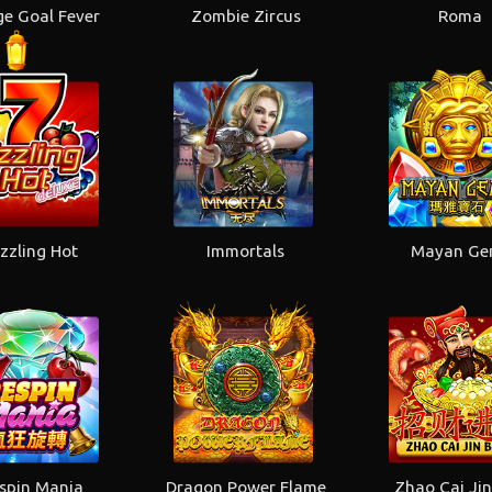
e Goal Fever
Zombie Zircus
Roma
izzling Hot
Immortals
Mayan Ge
spin Mania
Dragon Power Flame
Zhao Cai Ji