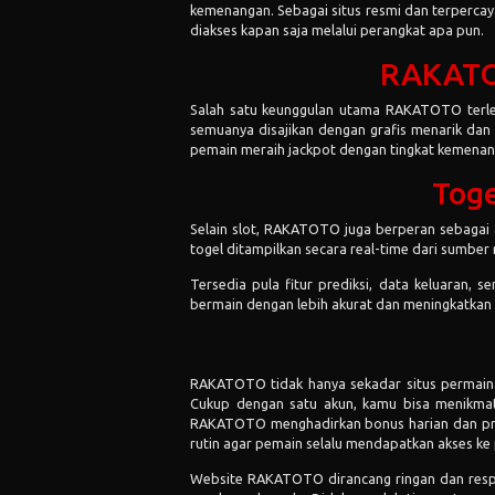
kemenangan. Sebagai situs resmi dan terperca
diakses kapan saja melalui perangkat apa pun.
RAKATOT
Salah satu keunggulan utama
RAKATOTO
terl
semuanya disajikan dengan grafis menarik dan 
pemain meraih jackpot dengan tingkat kemenang
Toge
Hot Wheels
B
Selain slot, RAKATOTO juga berperan sebagai 
togel ditampilkan secara real-time dari sumbe
Tersedia pula fitur prediksi, data keluaran, 
bermain dengan lebih akurat dan meningkatkan
RAKATOTO tidak hanya sekadar situs permainan
Cukup dengan satu akun, kamu bisa menikmati
RAKATOTO menghadirkan bonus harian dan promo
rutin agar pemain selalu mendapatkan akses ke
Website RAKATOTO dirancang ringan dan respo
Dolphins Pearl Deluxe
Capt