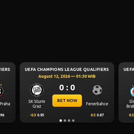
od Of The
Ancient Rome Deluxe
Cursed Delu
nderworld
AI
IERS
E-FOOTBALL F24 INTERNATIONAL
E-
FRIENDLY
August 8, 2026 — 04:15 WIB
1 : 0
Saint-
oise
BET NOW
e-Croatia
e-Argentina
e-Po
1.00
0.25
0.55
-0.25
-0.79
0.0
venly Beasts
Blockade Runner
Fire Master H