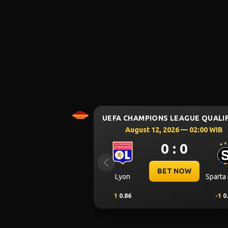
Super Seven Seas
G
U
UEFA CHAMPIONS LEAGUE QUALIF
August 11, 2026 — 22:59 WIB
0 : 0
Previous
BET NOW
Union 
Bodo Glimt
Gill
0.75
0.82
-0.75
Fortune Clover 40
Hea