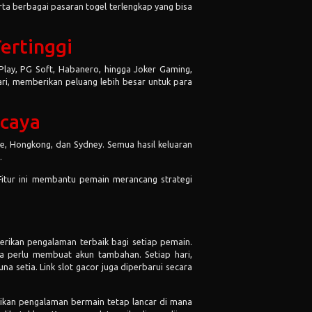
a berbagai pasaran togel terlengkap yang bisa
ertinggi
 Play, PG Soft, Habanero, hingga Joker Gaming,
ari, memberikan peluang lebih besar untuk para
rcaya
eat
Third Prince's
e, Hongkong, dan Sydney. Semua hasil keluaran
.
Journey
. Fitur ini membantu pemain merancang strategi
erikan pengalaman terbaik bagi setiap pemain.
pa perlu membuat akun tambahan. Setiap hari,
setia. Link slot gacor juga diperbarui secara
ikan pengalaman bermain tetap lancar di mana
rew
Cluster Mania