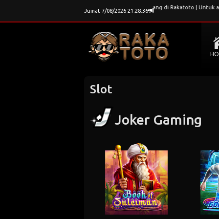
Selamat datang di Rakatoto | Untuk akses pal
Jumat 7/08/2026 21:28:37
HO
Slot
Joker Gaming