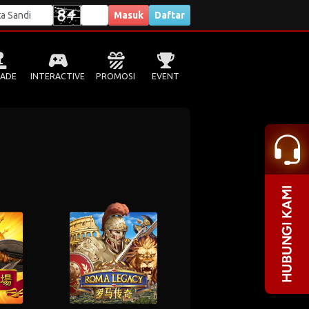
sung muncul link anti blokir kami ^.^
Selamat datang di Rakatoto | U
Masuk
Daftar
ADE
INTERACTIVE
PROMOSI
EVENT