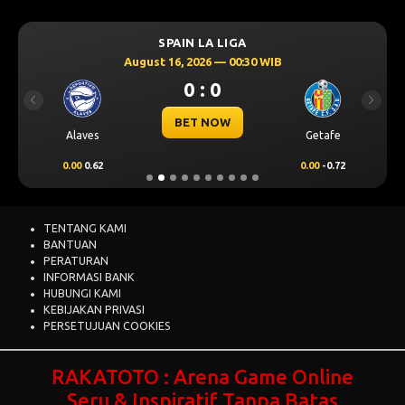
SPAIN LA LIGA
August 16, 2026 — 00:30 WIB
0 : 0
Previous
Next
BET NOW
Alaves
Getafe
0.00
0.62
0.00
-0.72
TENTANG KAMI
BANTUAN
PERATURAN
INFORMASI BANK
HUBUNGI KAMI
KEBIJAKAN PRIVASI
PERSETUJUAN COOKIES
RAKATOTO : Arena Game Online
Seru & Inspiratif Tanpa Batas