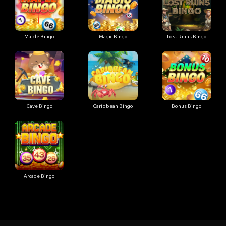
Maple Bingo
Magic Bingo
Lost Ruins Bingo
Cave Bingo
Caribbean Bingo
Bonus Bingo
Arcade Bingo