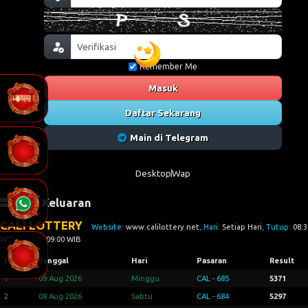
Remember Me
Masuk
Daftar Sekarang
Main di Telegram
Desktop
Wap
Hasil Keluaran
CALI LOTTERY
Website:
www.calilottery.net
, Hari:
Setiap Hari
, Tutup:
08:3
WIB
, Result:
09:00 WIB
No
Tanggal
Hari
Pasaran
Result
1
09 Aug 2026
Minggu
CAL - 685
5371
2
08 Aug 2026
Sabtu
CAL - 684
5297