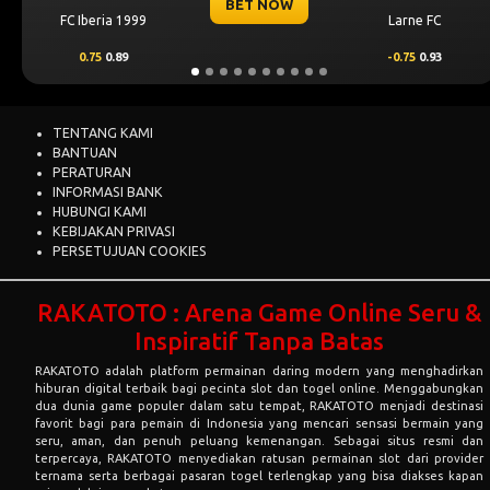
OW
BET NOW
Larne FC
Sevilla
-0.75
0.93
0.25
0.95
TENTANG KAMI
BANTUAN
PERATURAN
INFORMASI BANK
HUBUNGI KAMI
KEBIJAKAN PRIVASI
PERSETUJUAN COOKIES
RAKATOTO : Arena Game Online Seru &
Inspiratif Tanpa Batas
RAKATOTO
adalah platform permainan daring modern yang menghadirkan
hiburan digital terbaik bagi pecinta slot dan togel online. Menggabungkan
dua dunia game populer dalam satu tempat, RAKATOTO menjadi destinasi
favorit bagi para pemain di Indonesia yang mencari sensasi bermain yang
seru, aman, dan penuh peluang kemenangan. Sebagai situs resmi dan
terpercaya, RAKATOTO menyediakan ratusan permainan slot dari provider
ternama serta berbagai pasaran togel terlengkap yang bisa diakses kapan