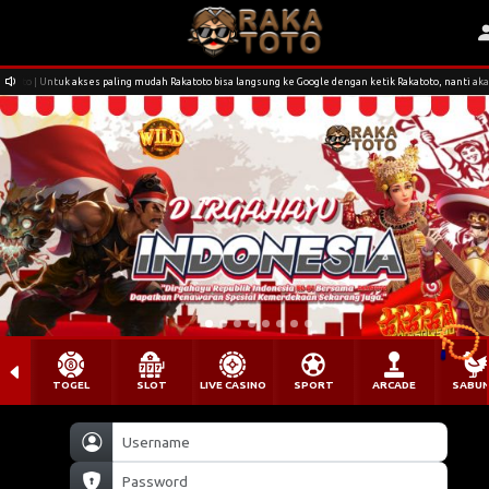
o | Untuk akses paling mudah Rakatoto bisa langsung ke Google dengan ketik Rakatoto, nanti akan lan
TOGEL
SLOT
LIVE CASINO
SPORT
ARCADE
SABU