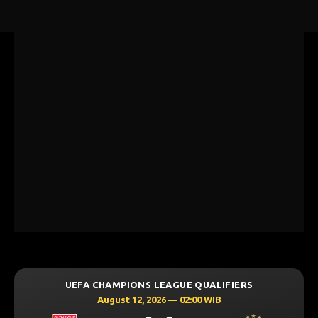
ONS LEAGUE QUALIFIERS
UEFA CHAMPIONS L
12, 2026 — 02:00 WIB
August 12, 20