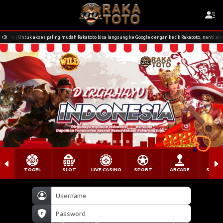
to | Untuk akses paling mudah Rakatoto bisa langsung ke Google dengan ketik Rakatoto, nanti akan lan
TOGEL
SLOT
LIVE CASINO
SPORT
ARCADE
SABU