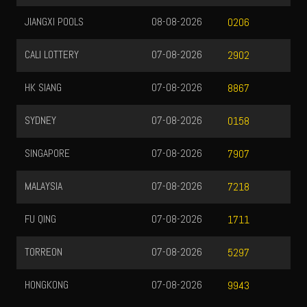
JIANGXI POOLS
08-08-2026
0206
CALI LOTTERY
07-08-2026
2902
HK SIANG
07-08-2026
8867
SYDNEY
07-08-2026
0158
SINGAPORE
07-08-2026
7907
MALAYSIA
07-08-2026
7218
FU QING
07-08-2026
1711
TORREON
07-08-2026
5297
HONGKONG
07-08-2026
9943