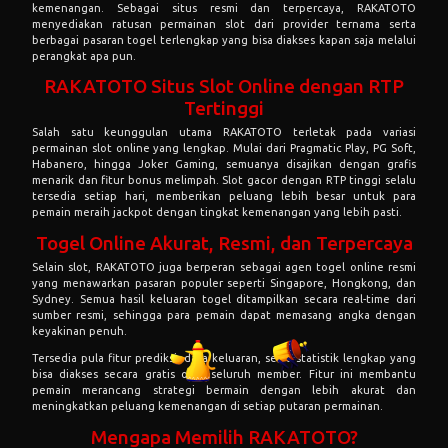
kemenangan. Sebagai situs resmi dan terpercaya, RAKATOTO
menyediakan ratusan permainan slot dari provider ternama serta
berbagai pasaran togel terlengkap yang bisa diakses kapan saja melalui
perangkat apa pun.
RAKATOTO Situs Slot Online dengan RTP
Tertinggi
Salah satu keunggulan utama
RAKATOTO
terletak pada variasi
permainan slot online yang lengkap. Mulai dari Pragmatic Play, PG Soft,
Habanero, hingga Joker Gaming, semuanya disajikan dengan grafis
menarik dan fitur bonus melimpah. Slot gacor dengan RTP tinggi selalu
tersedia setiap hari, memberikan peluang lebih besar untuk para
pemain meraih jackpot dengan tingkat kemenangan yang lebih pasti.
Togel Online Akurat, Resmi, dan Terpercaya
Selain slot, RAKATOTO juga berperan sebagai agen togel online resmi
yang menawarkan pasaran populer seperti Singapore, Hongkong, dan
Sydney. Semua hasil keluaran togel ditampilkan secara real-time dari
sumber resmi, sehingga para pemain dapat memasang angka dengan
keyakinan penuh.
Tersedia pula fitur prediksi, data keluaran, serta statistik lengkap yang
bisa diakses secara gratis oleh seluruh member. Fitur ini membantu
pemain merancang strategi bermain dengan lebih akurat dan
meningkatkan peluang kemenangan di setiap putaran permainan.
Mengapa Memilih RAKATOTO?