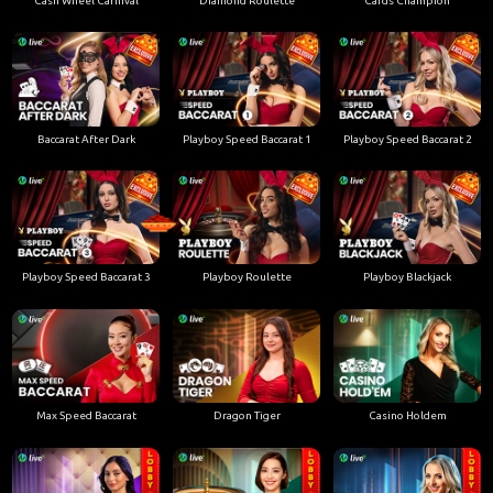
Cash Wheel Carnival
Diamond Roulette
Cards Champion
Baccarat After Dark
Playboy Speed Baccarat 1
Playboy Speed Baccarat 2
Playboy Speed Baccarat 3
Playboy Roulette
Playboy Blackjack
Max Speed Baccarat
Dragon Tiger
Casino Holdem