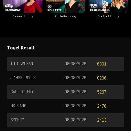
Baccarat Lobby
Roulette Lobby
Blackjack Lobby
Togel Result
TOTO WUHAN
08-08-2026
6301
JIANGXI POOLS
08-08-2026
0206
CALI LOTTERY
08-08-2026
5297
HK SIANG
08-08-2026
2476
SYDNEY
08-08-2026
2413