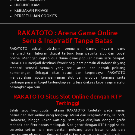
HUBUNGI KAMI
KEBIJAKAN PRIVASI
PERSETUJUAN COOKIES
RAKATOTO : Arena Game Online
Seru & Inspiratif Tanpa Batas
RAKATOTO
adalah platform permainan daring modern yang
menghadirkan hiburan digital terbaik bagi pecinta slot dan togel
online. Menggabungkan dua dunia game populer dalam satu tempat,
RAKATOTO menjadi destinasi favorit bagi para pemain di Indonesia yang
mencari sensasi bermain yang seru, aman, dan penuh peluang
kemenangan. Sebagai situs resmi dan terpercaya, RAKATOTO
menyediakan ratusan permainan slot dari provider ternama serta
berbagai pasaran togel terlengkap yang bisa diakses kapan saja melalui
perangkat apa pun.
RAKATOTO Situs Slot Online dengan RTP
Tertinggi
Salah satu keunggulan utama
RAKATOTO
terletak pada variasi
permainan slot online yang lengkap. Mulai dari Pragmatic Play, PG Soft,
Habanero, hingga Joker Gaming, semuanya disajikan dengan grafis
menarik dan fitur bonus melimpah. Slot gacor dengan RTP tinggi selalu
tersedia setiap hari, memberikan peluang lebih besar untuk para
pemain meraih jackpot dengan tingkat kemenangan yang lebih pasti.