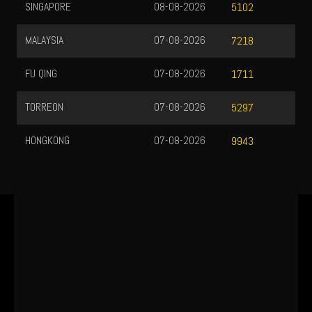
SINGAPORE
08-08-2026
5102
MALAYSIA
07-08-2026
7218
FU QING
07-08-2026
1711
TORREON
07-08-2026
5297
HONGKONG
07-08-2026
9943