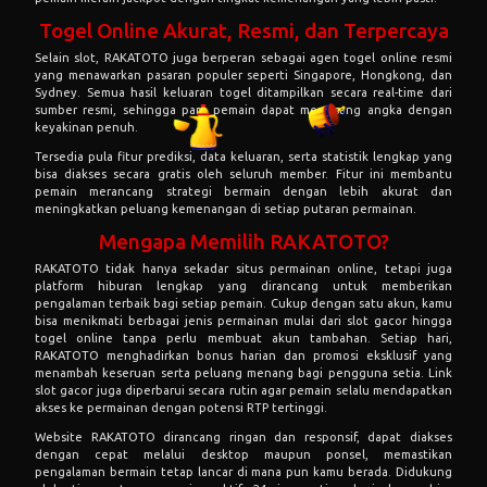
Togel Online Akurat, Resmi, dan Terpercaya
Selain slot, RAKATOTO juga berperan sebagai agen togel online resmi
yang menawarkan pasaran populer seperti Singapore, Hongkong, dan
Sydney. Semua hasil keluaran togel ditampilkan secara real-time dari
sumber resmi, sehingga para pemain dapat memasang angka dengan
keyakinan penuh.
Tersedia pula fitur prediksi, data keluaran, serta statistik lengkap yang
bisa diakses secara gratis oleh seluruh member. Fitur ini membantu
pemain merancang strategi bermain dengan lebih akurat dan
meningkatkan peluang kemenangan di setiap putaran permainan.
Mengapa Memilih RAKATOTO?
RAKATOTO tidak hanya sekadar situs permainan online, tetapi juga
platform hiburan lengkap yang dirancang untuk memberikan
pengalaman terbaik bagi setiap pemain. Cukup dengan satu akun, kamu
bisa menikmati berbagai jenis permainan mulai dari slot gacor hingga
togel online tanpa perlu membuat akun tambahan. Setiap hari,
RAKATOTO menghadirkan bonus harian dan promosi eksklusif yang
menambah keseruan serta peluang menang bagi pengguna setia. Link
slot gacor juga diperbarui secara rutin agar pemain selalu mendapatkan
akses ke permainan dengan potensi RTP tertinggi.
Website RAKATOTO dirancang ringan dan responsif, dapat diakses
dengan cepat melalui desktop maupun ponsel, memastikan
pengalaman bermain tetap lancar di mana pun kamu berada. Didukung