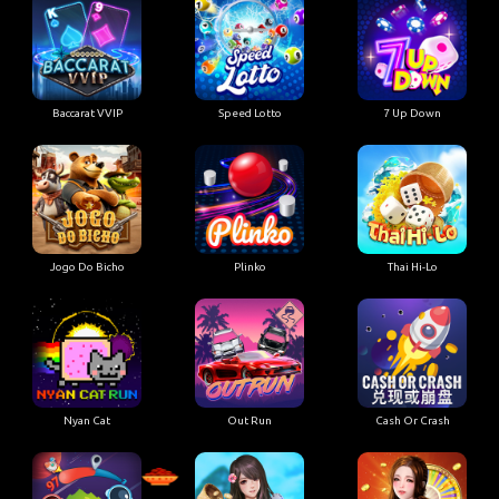
Baccarat VVIP
Speed Lotto
7 Up Down
Jogo Do Bicho
Plinko
Thai Hi-Lo
Nyan Cat
Out Run
Cash Or Crash