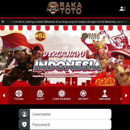
li****tm Berhasil Withdraw Rp 1.276.000,00
tuk akses paling mudah Rakatoto bisa langsung ke Google dengan ketik Rakatoto, nanti akan langsung m
TOGEL
SLOT
LIVE CASINO
SPORT
ARCADE
SABU