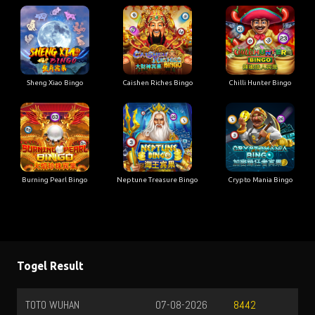
Sheng Xiao Bingo
Caishen Riches Bingo
Chilli Hunter Bingo
Burning Pearl Bingo
Neptune Treasure Bingo
Crypto Mania Bingo
Togel Result
TOTO WUHAN
07-08-2026
8442