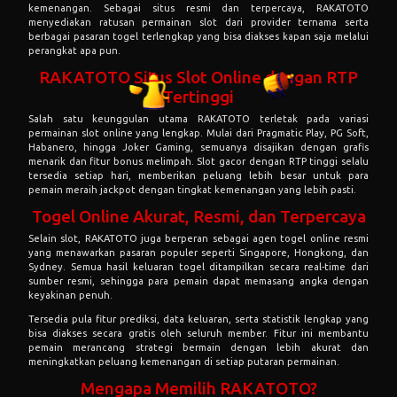
kemenangan. Sebagai situs resmi dan terpercaya, RAKATOTO
menyediakan ratusan permainan slot dari provider ternama serta
berbagai pasaran togel terlengkap yang bisa diakses kapan saja melalui
perangkat apa pun.
RAKATOTO Situs Slot Online dengan RTP
Tertinggi
Salah satu keunggulan utama
RAKATOTO
terletak pada variasi
permainan slot online yang lengkap. Mulai dari Pragmatic Play, PG Soft,
Habanero, hingga Joker Gaming, semuanya disajikan dengan grafis
menarik dan fitur bonus melimpah. Slot gacor dengan RTP tinggi selalu
tersedia setiap hari, memberikan peluang lebih besar untuk para
pemain meraih jackpot dengan tingkat kemenangan yang lebih pasti.
Togel Online Akurat, Resmi, dan Terpercaya
Selain slot, RAKATOTO juga berperan sebagai agen togel online resmi
yang menawarkan pasaran populer seperti Singapore, Hongkong, dan
Sydney. Semua hasil keluaran togel ditampilkan secara real-time dari
sumber resmi, sehingga para pemain dapat memasang angka dengan
keyakinan penuh.
Tersedia pula fitur prediksi, data keluaran, serta statistik lengkap yang
bisa diakses secara gratis oleh seluruh member. Fitur ini membantu
pemain merancang strategi bermain dengan lebih akurat dan
meningkatkan peluang kemenangan di setiap putaran permainan.
Mengapa Memilih RAKATOTO?