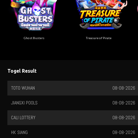
Ghost Busters
Treasure of Pirate
Togel Result
TOTO WUHAN
08-08-2026
JIANGXI POOLS
08-08-2026
CALI LOTTERY
08-08-2026
HK SIANG
08-08-2026