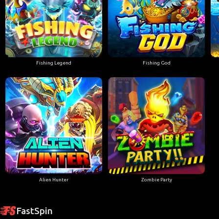
Fishing Legend
Fishing God
Alien Hunter
Zombie Party
FastSpin