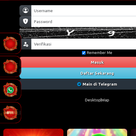
Remember Me
Masuk
Daftar Sekarang
Main di Telegram
Desktop
Wap
JILI