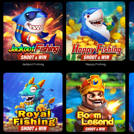
Jackpot Fishing
Happy Fishing