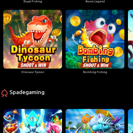
Royal Fishing
Boom Legend
Dinosaur Tycoon
Bombing Fishing
Spadegaming