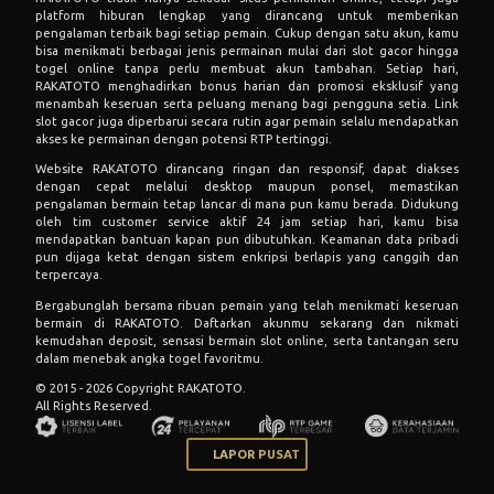
platform hiburan lengkap yang dirancang untuk memberikan
pengalaman terbaik bagi setiap pemain. Cukup dengan satu akun, kamu
bisa menikmati berbagai jenis permainan mulai dari slot gacor hingga
togel online tanpa perlu membuat akun tambahan. Setiap hari,
RAKATOTO menghadirkan bonus harian dan promosi eksklusif yang
menambah keseruan serta peluang menang bagi pengguna setia. Link
slot gacor juga diperbarui secara rutin agar pemain selalu mendapatkan
akses ke permainan dengan potensi RTP tertinggi.
Website RAKATOTO dirancang ringan dan responsif, dapat diakses
dengan cepat melalui desktop maupun ponsel, memastikan
pengalaman bermain tetap lancar di mana pun kamu berada. Didukung
oleh tim customer service aktif 24 jam setiap hari, kamu bisa
mendapatkan bantuan kapan pun dibutuhkan. Keamanan data pribadi
pun dijaga ketat dengan sistem enkripsi berlapis yang canggih dan
terpercaya.
Bergabunglah bersama ribuan pemain yang telah menikmati keseruan
bermain di RAKATOTO. Daftarkan akunmu sekarang dan nikmati
kemudahan deposit, sensasi bermain slot online, serta tantangan seru
dalam menebak angka togel favoritmu.
© 2015 - 2026 Copyright RAKATOTO.
All Rights Reserved.
LAPOR PUSAT