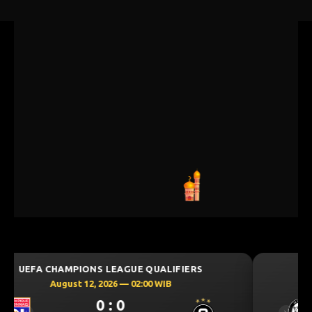
UEFA CHAMPIONS LEAGUE QUALIFIERS
August 12, 2026 — 01:30 WIB
0 : 0