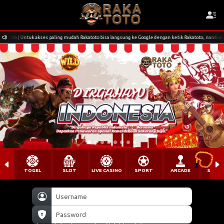
oto | Untuk akses paling mudah Rakatoto bisa langsung ke Google dengan ketik Rakatoto, nanti akan la
TOGEL
SLOT
LIVE CASINO
SPORT
ARCADE
SABU