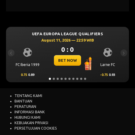
PA LEAGUE QUALIFIERS
SPAIN 
11, 2026 — 22:59 WIB
August 16, 20
0 : 0
0 
Previous
Next
BET NOW
BET
Larne FC
Sevilla
-0.75
0.93
0.25
0.95
TENTANG KAMI
BANTUAN
PERATURAN
INFORMASI BANK
HUBUNGI KAMI
KEBIJAKAN PRIVASI
PERSETUJUAN COOKIES