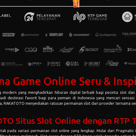
 Game Online Seru & Inspi
 modern yang menghadirkan hiburan digital terbaik bagi pecinta slot da
i destinasi favorit bagi para pemain di Indonesia yang mencari sensasi
ya, RAKATOTO menyediakan ratusan permainan slot dari provider ternama sert
O Situs Slot Online dengan RTP T
etak pada variasi permainan slot online yang lengkap. Mulai dari Pragmatic
fitur bonus melimpah. Slot gacor dengan RTP tinggi selalu tersedia setiap h