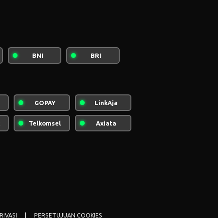
BNI
BRI
GOPAY
LinkAja
Telkomsel
Axiata
RIVASI
|
PERSETUJUAN COOKIES