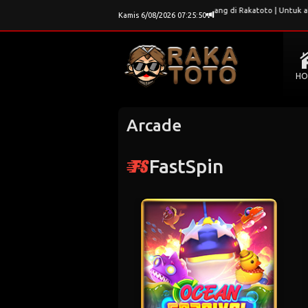
Selamat datang di Rakatoto | Untuk akses 
Kamis 6/08/2026 07:25:50
HO
Arcade
FastSpin