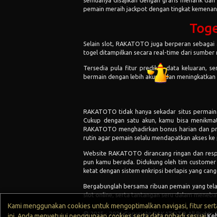
pemain meraih jackpot dengan tingkat kemenang
Toge
Selain slot, RAKATOTO juga berperan sebagai 
togel ditampilkan secara real-time dari sumbe
Tersedia pula fitur prediksi, data keluaran, 
bermain dengan lebih akurat dan meningkatkan
RAKATOTO tidak hanya sekadar situs permainan
Cukup dengan satu akun, kamu bisa menikmati
RAKATOTO menghadirkan bonus harian dan promo
rutin agar pemain selalu mendapatkan akses ke
Website RAKATOTO dirancang ringan dan respo
pun kamu berada. Didukung oleh tim customer 
ketat dengan sistem enkripsi berlapis yang cang
Bergabunglah bersama ribuan pemain yang tel
slot online, serta tantangan seru dalam meneba
Kami menggunakan cookies untuk mengoptimalkan navigasi, fitur serta
© 2015 - 2026 Copyright RAKATOTO.
All Rights
ini, Anda menyetujui penggunaan cookies serta data pribadi sesuai
Keb