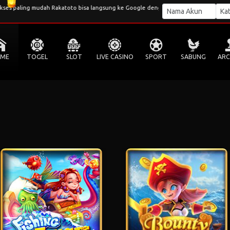
paling mudah Rakatoto bisa langsung ke Google dengan ketik Rakatoto, nanti akan la
au****jq Berhasil Withdraw Rp 3.121.000,00
ME
TOGEL
SLOT
LIVE CASINO
SPORT
SABUNG
ARC