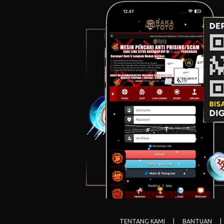
TENTANG KAMI
|
BANTUAN
|