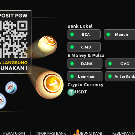
Bank Lokal
BCA
Mandiri
CIMB
E Money & Pulsa
DANA
OVO
Lain-lain
AntarBank
Crypto Currency
USDT
PERATURAN
|
INFORMASI BANK
|
HUBUNGI KAMI
|
KEBIJAKAN P