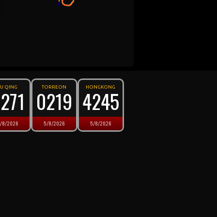
FU QING
TORREON
HONGKONG
271
0219
4245
/8/2026
5/8/2026
5/8/2026