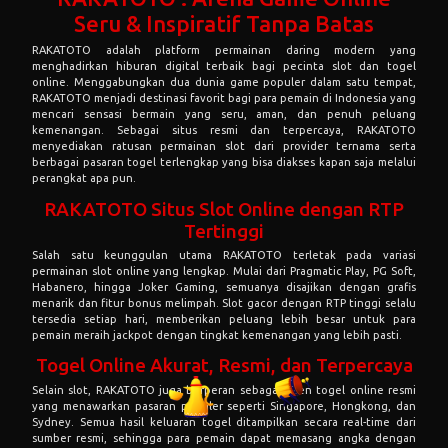
Seru & Inspiratif Tanpa Batas
RAKATOTO
adalah platform permainan daring modern yang
menghadirkan hiburan digital terbaik bagi pecinta slot dan togel
online. Menggabungkan dua dunia game populer dalam satu tempat,
RAKATOTO menjadi destinasi favorit bagi para pemain di Indonesia yang
mencari sensasi bermain yang seru, aman, dan penuh peluang
kemenangan. Sebagai situs resmi dan terpercaya, RAKATOTO
menyediakan ratusan permainan slot dari provider ternama serta
berbagai pasaran togel terlengkap yang bisa diakses kapan saja melalui
perangkat apa pun.
RAKATOTO Situs Slot Online dengan RTP
Tertinggi
Salah satu keunggulan utama
RAKATOTO
terletak pada variasi
permainan slot online yang lengkap. Mulai dari Pragmatic Play, PG Soft,
Habanero, hingga Joker Gaming, semuanya disajikan dengan grafis
menarik dan fitur bonus melimpah. Slot gacor dengan RTP tinggi selalu
tersedia setiap hari, memberikan peluang lebih besar untuk para
pemain meraih jackpot dengan tingkat kemenangan yang lebih pasti.
Togel Online Akurat, Resmi, dan Terpercaya
Selain slot, RAKATOTO juga berperan sebagai agen togel online resmi
yang menawarkan pasaran populer seperti Singapore, Hongkong, dan
Sydney. Semua hasil keluaran togel ditampilkan secara real-time dari
sumber resmi, sehingga para pemain dapat memasang angka dengan