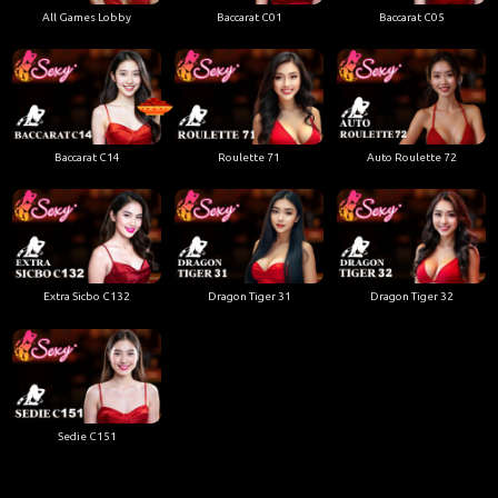
All Games Lobby
Baccarat C01
Baccarat C05
Baccarat C14
Roulette 71
Auto Roulette 72
Extra Sicbo C132
Dragon Tiger 31
Dragon Tiger 32
Sedie C151