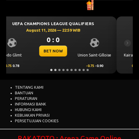
UEFA CHAMPIONS LEAGUE QUALIFIERS
August 11, 2026 — 22:00 WIB
0 : 0
Previous
Next
BET NOW
se
Kairat Almaty (n)
Levski Sofia
0.00
0.82
0.00
-0.94
TENTANG KAMI
BANTUAN
PERATURAN
INFORMASI BANK
HUBUNGI KAMI
KEBIJAKAN PRIVASI
PERSETUJUAN COOKIES
RAKATOTO : Arena Game Online