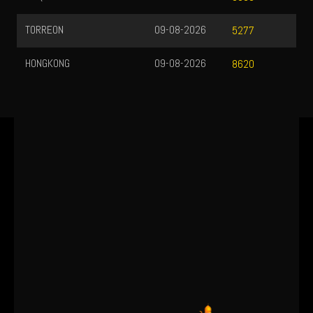
TORREON
09-08-2026
5277
HONGKONG
09-08-2026
8620